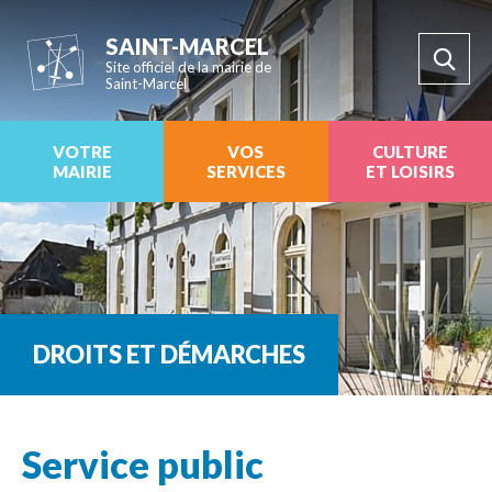
SAINT-MARCEL
Site officiel de la mairie de
Saint-Marcel
VOTRE
VOS
CULTURE
MAIRIE
SERVICES
ET LOISIRS
DROITS ET DÉMARCHES
Service public