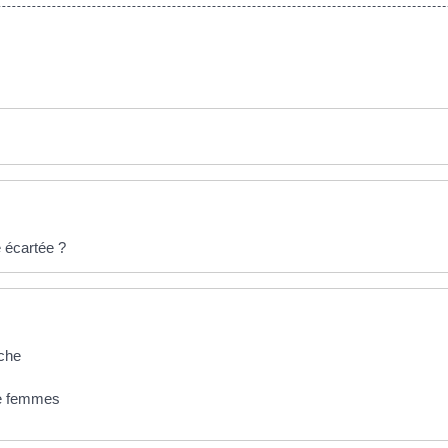
é écartée ?
rche
de femmes