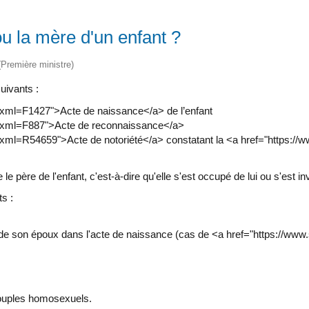
u la mère d'un enfant ?
 (Première ministre)
uivants :
?xml=F1427">Acte de naissance</a> de l’enfant
/?xml=F887">Acte de reconnaissance</a>
xml=R54659">Acte de notoriété</a> constatant la <a href="https://
père de l'enfant, c'est-à-dire qu'elle s'est occupé de lui ou s'est i
ts :
e son époux dans l'acte de naissance (cas de <a href="https://www
 couples homosexuels.