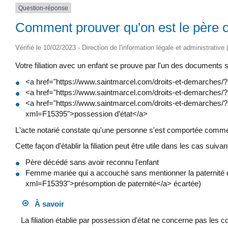
Question-réponse
Comment prouver qu'on est le père o
Vérifié le 10/02/2023 - Direction de l'information légale et administrative
Votre filiation avec un enfant se prouve par l'un des documents s
<a href="https://www.saintmarcel.com/droits-et-demarches/
<a href="https://www.saintmarcel.com/droits-et-demarches
<a href="https://www.saintmarcel.com/droits-et-demarches/?
xml=F15395">possession d’état</a>
L'acte notarié constate qu'une personne s'est comportée comme le 
Cette façon d'établir la filiation peut être utile dans les cas suivan
Père décédé sans avoir reconnu l'enfant
Femme mariée qui a accouché sans mentionner la paternité d
xml=F15393">présomption de paternité</a> écartée)
À savoir
La filiation établie par possession d'état ne concerne pas les