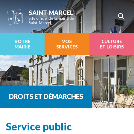
SAINT-MARCEL
Site officiel de la mairie de
Saint-Marcel
VOTRE
VOS
CULTURE
MAIRIE
SERVICES
ET LOISIRS
DROITS ET DÉMARCHES
Service public