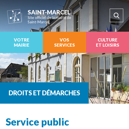
SAINT-MARCEL
Site officiel de la mairie de
Saint-Marcel
VOTRE
VOS
CULTURE
MAIRIE
SERVICES
ET LOISIRS
DROITS ET DÉMARCHES
Service public