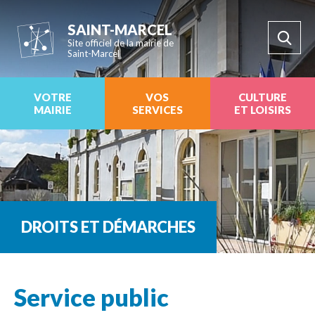
SAINT-MARCEL
Site officiel de la mairie de
Saint-Marcel
VOTRE
VOS
CULTURE
MAIRIE
SERVICES
ET LOISIRS
DROITS ET DÉMARCHES
Service public