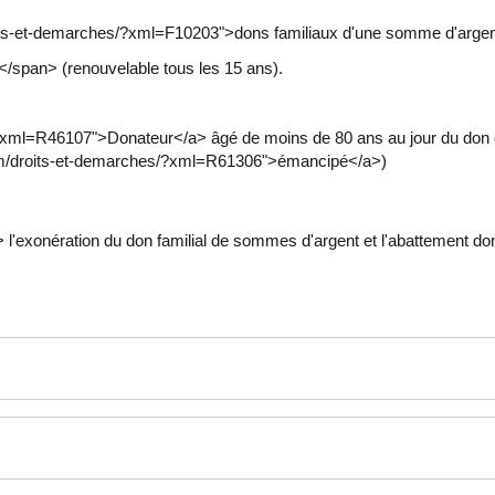
roits-et-demarches/?xml=F10203">dons familiaux d'une somme d'argen
€</span> (renouvelable tous les 15 ans).
?xml=R46107">Donateur</a> âgé de moins de 80 ans au jour du don 
.com/droits-et-demarches/?xml=R61306">émancipé</a>)
onération du don familial de sommes d'argent et l'abattement dont v