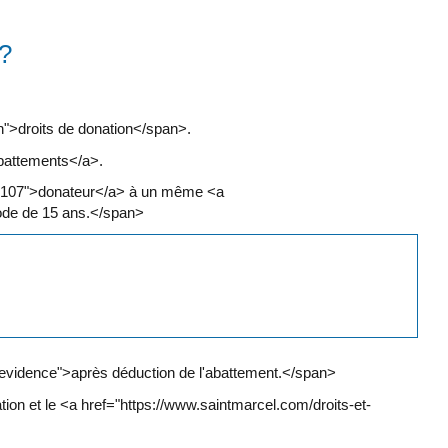
 ?
n">droits de donation</span>.
abattements</a>.
46107">donateur</a> à un même <a
ode de 15 ans.</span>
nevidence">après déduction de l'abattement.</span>
ion et le <a href="https://www.saintmarcel.com/droits-et-