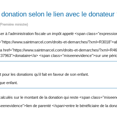
 donation selon le lien avec le donateur
 (Première ministre)
 à l'administration fiscale un impôt appelé <span class="expressio
ref="https://www.saintmarcel.com/droits-et-demarches/?xml=R3018">
<a href="https://www.saintmarcel.com/droits-et-demarches/?xml=R
R37963">donataire</a> <span class="miseenevidence">sur une péri
our les donations qu'il fait en faveur de son enfant.
que enfant.
alculés sur le montant de la donation qui reste <span class="misee
eenevidence">lien de parenté </span>entre le bénéficiaire de la donat