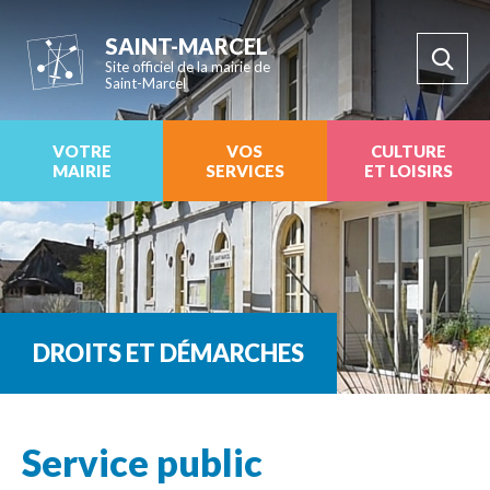
SAINT-MARCEL
Site officiel de la mairie de
Saint-Marcel
VOTRE
VOS
CULTURE
MAIRIE
SERVICES
ET LOISIRS
DROITS ET DÉMARCHES
Service public