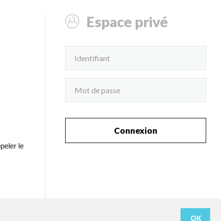
Espace privé
Connexion
peler le
OK