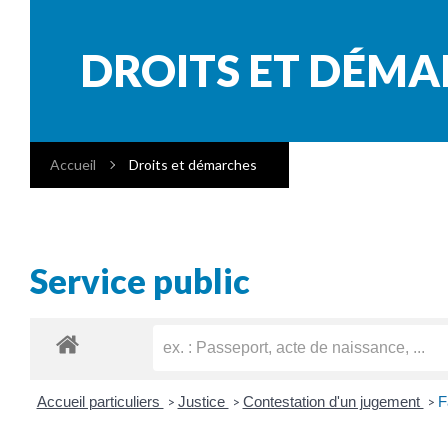
DROITS ET DÉM
Accueil
Droits et démarches
Service public
Accueil particuliers
Justice
Contestation d'un jugement
F
>
>
>