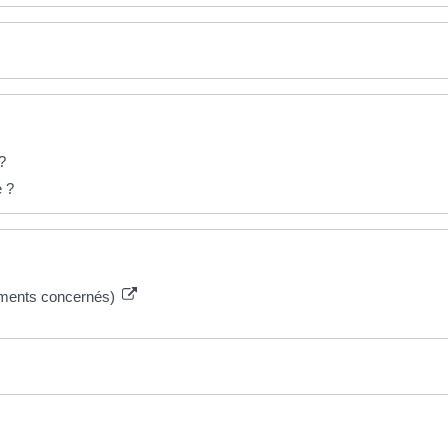
?
e ?
gements concernés)