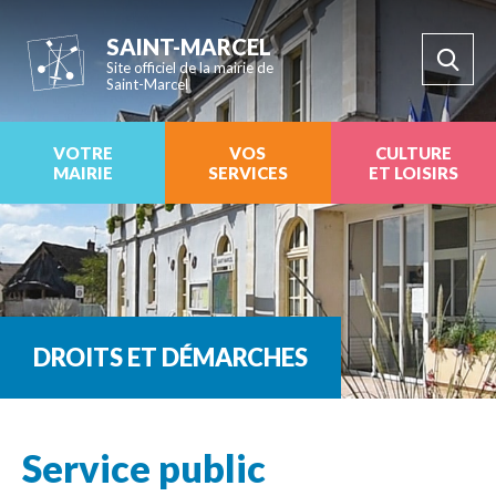
SAINT-MARCEL
Site officiel de la mairie de
Saint-Marcel
VOTRE
VOS
CULTURE
MAIRIE
SERVICES
ET LOISIRS
DROITS ET DÉMARCHES
Service public