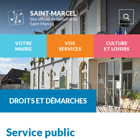
SAINT-MARCEL
Site officiel de la mairie de
Saint-Marcel
VOTRE
VOS
CULTURE
MAIRIE
SERVICES
ET LOISIRS
DROITS ET DÉMARCHES
Service public