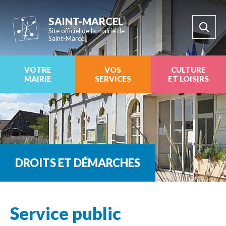
SAINT-MARCEL
Site officiel de la mairie de
Saint-Marcel
VOTRE
VOS
CULTURE
MAIRIE
SERVICES
ET LOISIRS
DROITS ET DÉMARCHES
Service public