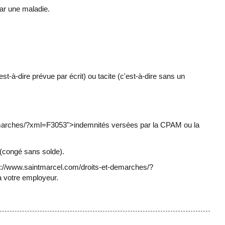
par une maladie.
est-à-dire prévue par écrit) ou tacite (c'est-à-dire sans un
t-demarches/?xml=F3053">indemnités versées par la CPAM ou la
 (congé sans solde).
tps://www.saintmarcel.com/droits-et-demarches/?
 votre employeur.