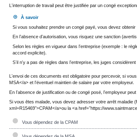
L'interruption de travail peut être justifiée par un congé excepti
À savoir
Si vous souhaitez prendre un congé payé, vous devez obtenir l
En l'absence d'autorisation, vous risquez une sanction (averti
Selon les règles en vigueur dans l'entreprise (exemple : le règle
accord explicite).
S'il n'y a pas de règles dans l'entreprise, les juges considèren
L'envoi de ces documents est obligatoire pour percevoir, si vo
MSA</a> et l'éventuel maintien de salaire par votre employeur.
En l'absence de justification ou de congé posé, l'employeur peut 
Si vous êtes malade, vous devez adresser votre arrêt maladie (f
xml=R15469">CPAM</a>ou la <a href="https://www.saintmarcel.
Vous dépendez de la CPAM
Vous dépendez de la MSA