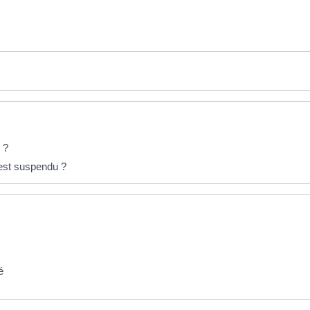
 ?
l est suspendu ?
é