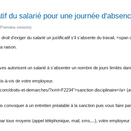
atif du salarié pour une journée d'absen
 (Première ministre)
oit d'exiger du salarié un justificatif s'il s'absente du travail, <
la raison.
es autorisent un salarié à s'absenter un nombre de jours limités dans l
vis-à-vis de votre employeur.
l.com/droits-et-demarches/?xml=F2234">sanction disciplinaire</a> (
ous convoquer à un entretien préalable à la sanction puis vous faire par
 par tous moyens (appel téléphonique, mail, sms,...), votre employeu