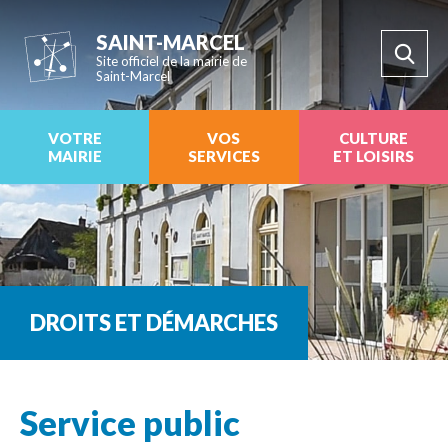
SAINT-MARCEL
Site officiel de la mairie de
Saint-Marcel
VOTRE
VOS
CULTURE
MAIRIE
SERVICES
ET LOISIRS
DROITS ET DÉMARCHES
Service public