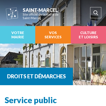
SAINT-MARCEL
Site officiel de la mairie de
Saint-Marcel
VOTRE
VOS
CULTURE
MAIRIE
SERVICES
ET LOISIRS
DROITS ET DÉMARCHES
Service public