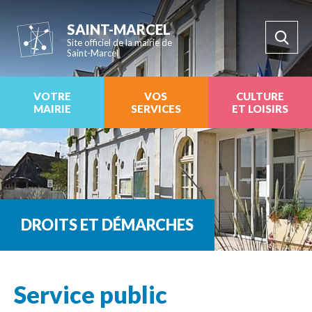
SAINT-MARCEL
Site officiel de la mairie de
Saint-Marcel
VOTRE
VOS
CULTURE
MAIRIE
SERVICES
ET LOISIRS
DROITS ET DÉMARCHES
Service public