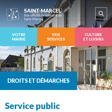
SAINT-MARCEL
Site officiel de la mairie de
Saint-Marcel
VOTRE
VOS
CULTURE
MAIRIE
SERVICES
ET LOISIRS
DROITS ET DÉMARCHES
Service public