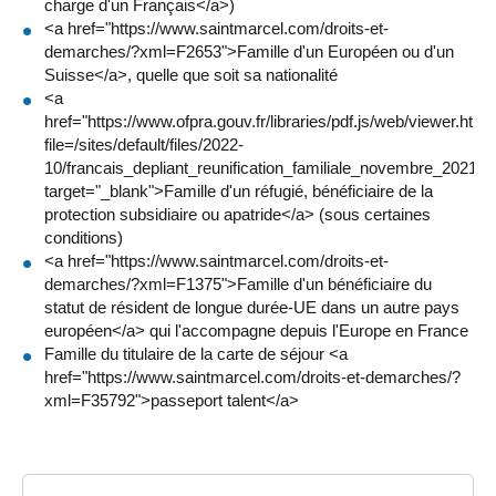
charge d'un Français</a>)
<a href="https://www.saintmarcel.com/droits-et-
demarches/?xml=F2653">Famille d'un Européen ou d'un
Suisse</a>, quelle que soit sa nationalité
<a
href="https://www.ofpra.gouv.fr/libraries/pdf.js/web/viewer.html
file=/sites/default/files/2022-
10/francais_depliant_reunification_familiale_novembre_2021.pd
target="_blank">Famille d'un réfugié, bénéficiaire de la
protection subsidiaire ou apatride</a> (sous certaines
conditions)
<a href="https://www.saintmarcel.com/droits-et-
demarches/?xml=F1375">Famille d'un bénéficiaire du
statut de résident de longue durée-UE dans un autre pays
européen</a> qui l'accompagne depuis l'Europe en France
Famille du titulaire de la carte de séjour <a
href="https://www.saintmarcel.com/droits-et-demarches/?
xml=F35792">passeport talent</a>