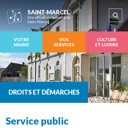
SAINT-MARCEL
Site officiel de la mairie de
Saint-Marcel
VOTRE
VOS
CULTURE
MAIRIE
SERVICES
ET LOISIRS
DROITS ET DÉMARCHES
Service public