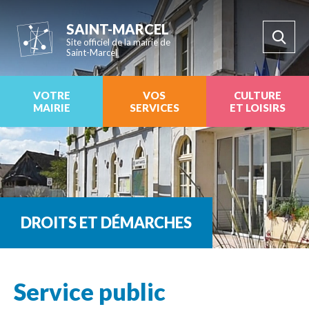
SAINT-MARCEL
Site officiel de la mairie de
Saint-Marcel
VOTRE
VOS
CULTURE
MAIRIE
SERVICES
ET LOISIRS
DROITS ET DÉMARCHES
Service public