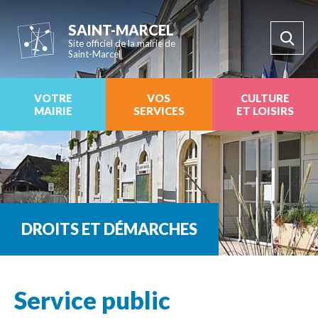
SAINT-MARCEL
Site officiel de la mairie de
Saint-Marcel
VOTRE
VOS
CULTURE
MAIRIE
SERVICES
ET LOISIRS
DROITS ET DÉMARCHES
Service public