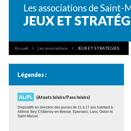
Les associations de Saint-
JEUX ET STRATÉG
Accueil
Les associations
JEUX ET STRATÉGIES
Légendes :
AL/PL
(Atouts loisirs/Pass loisirs)
Dispositifs en direction des jeunes de 11 à 17 ans habitant à :
Allériot, Bey, Châtenoy-en-Bresse, Epervans, Lans, Oslon et
Saint-Marcel.