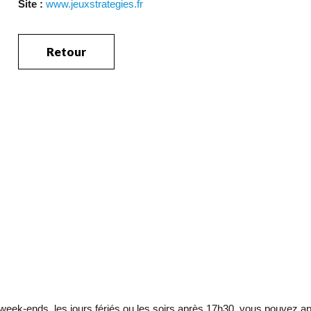
Site :
www.jeuxstrategies.fr
Retour
eek-ends, les jours fériés ou les soirs après 17h30, vous pouvez ap