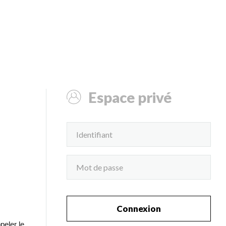
Espace privé
Connexion
peler le