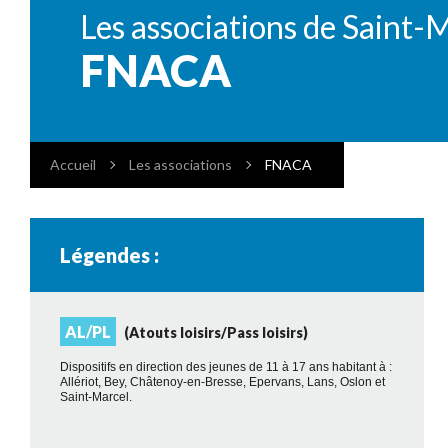
Les associations de Saint-
FNACA
Accueil
Les associations
FNACA
Légendes :
AL/PL
(Atouts loisirs/Pass loisirs)
Dispositifs en direction des jeunes de 11 à 17 ans habitant à :
Allériot, Bey, Châtenoy-en-Bresse, Epervans, Lans, Oslon et
Saint-Marcel.