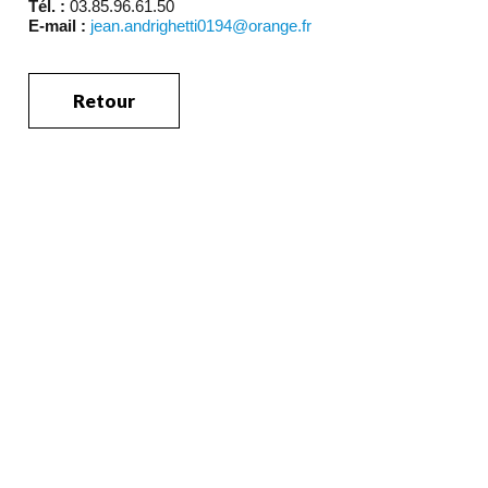
Tél. :
03.85.96.61.50
E-mail :
jean.andrighetti0194@orange.fr
Retour