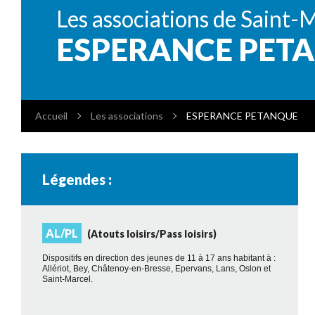
Les associations de Saint-
ESPERANCE PET
Accueil
Les associations
ESPERANCE PETANQUE
Légendes :
AL/PL
(Atouts loisirs/Pass loisirs)
Dispositifs en direction des jeunes de 11 à 17 ans habitant à :
Allériot, Bey, Châtenoy-en-Bresse, Epervans, Lans, Oslon et
Saint-Marcel.